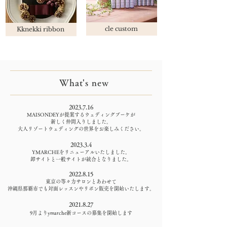
cle custom
Kknekki ribbon
What's new
2023.7.16
MAISONDEYが提案するウェディングブーケが
​新しく仲間入りしました。
​大人リゾートウェディングの世界をお楽しみください。
2023.3.4
YMARCHEをリニューアルい
た
しました。
​卸サイトと一般サイトが統合となり
ました
。
2022.8.15
東京の等々力サロン
とあわせて
​沖縄県那覇市でも対面レッスンやリボン販売を開始い
たします。
2021.8.27
9月よりymarche新コースの募集を開始します