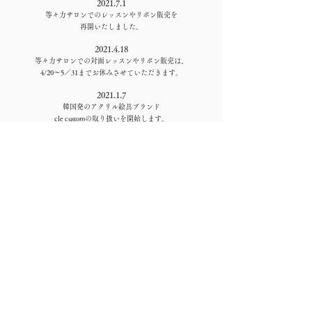
2021.7.1
等々力サロンでのレッスンやリボン販売を
再開いたしました。
2021.4.18
等々力サロンでの対面レッスンやリボン販売は、
4/20〜5／31までお休みさせていただきます。
2021.1.7
韓国発のアクリル絵具ブランド
cle customの取り扱いを開始します。
cle custom japanとして展開していきます。
1月末よりオフィシャルストアがオープンします。
​Instagram
Q&A
Contact