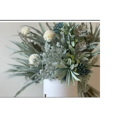
​order＆workshop
MAISONDEYのブーケは